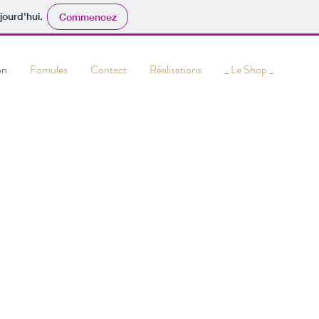
jourd'hui.
Commencez
on
Fomules
Contact
Réalisations
_ Le Shop _